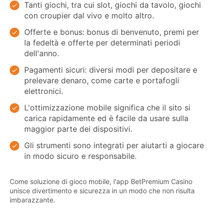
Tanti giochi, tra cui slot, giochi da tavolo, giochi
con croupier dal vivo e molto altro.
Offerte e bonus: bonus di benvenuto, premi per
la fedeltà e offerte per determinati periodi
dell'anno.
Pagamenti sicuri: diversi modi per depositare e
prelevare denaro, come carte e portafogli
elettronici.
L'ottimizzazione mobile significa che il sito si
carica rapidamente ed è facile da usare sulla
maggior parte dei dispositivi.
Gli strumenti sono integrati per aiutarti a giocare
in modo sicuro e responsabile.
Come soluzione di gioco mobile, l'app BetPremium Casino
unisce divertimento e sicurezza in un modo che non risulta
imbarazzante.