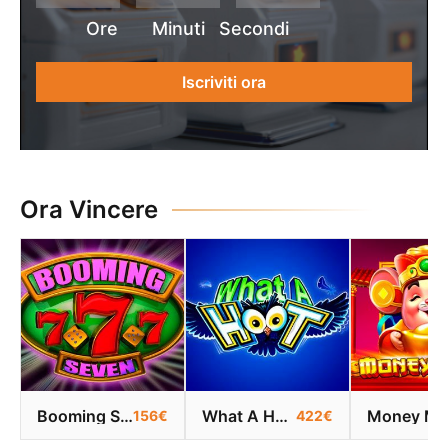
Ore
Minuti
Secondi
Iscriviti ora
Ora Vincere
Booming Seven
What A Hoot
156€
422€