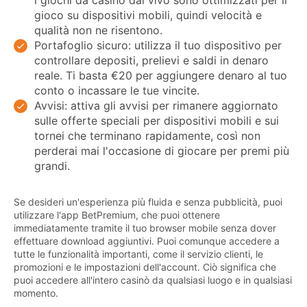
i giochi da casinò dal vivo sono ottimizzati per il
gioco su dispositivi mobili, quindi velocità e
qualità non ne risentono.
Portafoglio sicuro: utilizza il tuo dispositivo per
controllare depositi, prelievi e saldi in denaro
reale. Ti basta €20 per aggiungere denaro al tuo
conto o incassare le tue vincite.
Avvisi: attiva gli avvisi per rimanere aggiornato
sulle offerte speciali per dispositivi mobili e sui
tornei che terminano rapidamente, così non
perderai mai l'occasione di giocare per premi più
grandi.
Se desideri un'esperienza più fluida e senza pubblicità, puoi
utilizzare l'app BetPremium, che puoi ottenere
immediatamente tramite il tuo browser mobile senza dover
effettuare download aggiuntivi. Puoi comunque accedere a
tutte le funzionalità importanti, come il servizio clienti, le
promozioni e le impostazioni dell'account. Ciò significa che
puoi accedere all'intero casinò da qualsiasi luogo e in qualsiasi
momento.