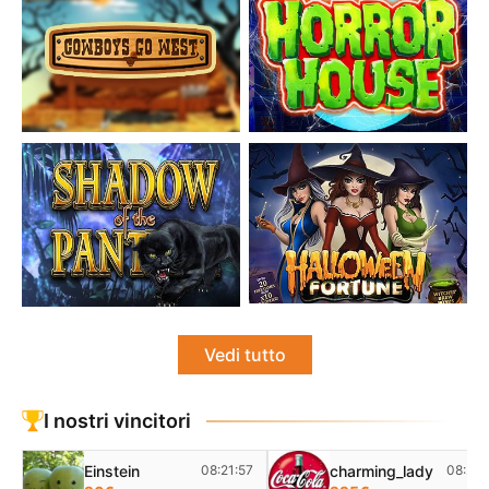
Vedi tutto
I nostri vincitori
Einstein
08:21:57
charming_lady
08:21: