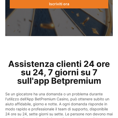
Iscriviti ora
Assistenza clienti 24 ore
su 24, 7 giorni su 7
sull'app Betpremium
Se un giocatore ha una domanda o un problema durante
l'utilizzo dell'App BetPremium Casino, può ottenere subito un
aiuto affidabile, giorno e notte. A ogni domanda risponde in
modo rapido e professionale il team di supporto, disponibile
24 ore su 24, sette giorni su sette. Le persone non devono mai