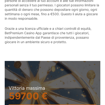
persone di accedere al tuo account e alle tue informazioni
personali senza il tuo permesso. I giocatori possono limitare la
quantità di denaro che possono depositare ogni giorno, ogni
settimana o ogni mese, fino a €500. Questo li aiuta a giocare
in modo responsabile.
Grazie a una licenza ufficiale e a chiari controlli di equità,
BetPremium Casino App garantisce che tutti i giocatori,
indipendentemente dal Paese di provenienza, possano
giocare in un ambiente sicuro e protetto.
Vittoria massima
59700 €