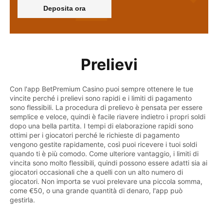
Deposita ora
Prelievi
Con l'app BetPremium Casino puoi sempre ottenere le tue
vincite perché i prelievi sono rapidi e i limiti di pagamento
sono flessibili. La procedura di prelievo è pensata per essere
semplice e veloce, quindi è facile riavere indietro i propri soldi
dopo una bella partita. I tempi di elaborazione rapidi sono
ottimi per i giocatori perché le richieste di pagamento
vengono gestite rapidamente, così puoi ricevere i tuoi soldi
quando ti è più comodo. Come ulteriore vantaggio, i limiti di
vincita sono molto flessibili, quindi possono essere adatti sia ai
giocatori occasionali che a quelli con un alto numero di
giocatori. Non importa se vuoi prelevare una piccola somma,
come €50, o una grande quantità di denaro, l'app può
gestirla.