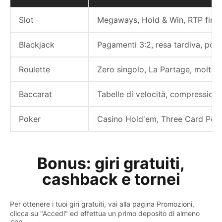
Slot
Megaways, Hold & Win, RTP fino a
Blackjack
Pagamenti 3:2, resa tardiva, posti
Roulette
Zero singolo, La Partage, moltipli
Baccarat
Tabelle di velocità, compressione
Poker
Casino Hold'em, Three Card Poke
Bonus: giri gratuiti,
cashback e tornei
Per ottenere i tuoi giri gratuiti, vai alla pagina Promozioni,
clicca su "Accedi" ed effettua un primo deposito di almeno