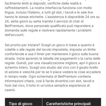
facilmente limiti ai depositi, verifiche della realtà e
raffreddamenti. La nostra interfaccia funziona con molte
lingue, incluso l'italiano, e tutti gli slot, i tavoli e le sale live
hanno le stesse etichette. L'assistenza è disponibile 24 ore su
24, sette giorni su sette tramite il servizio di chat di
BetPremium, dove personale qualificato può rispondere a
domande sulle regole e risolvere rapidamente i problemi
dell'account.
Sei pronto per iniziare? Scegli un gioco in base a quanto è
volatile o alle regole del tavolo impostate, imposta un limite
confortevole e usa il timer per mantenere il gioco sulla buona
strada. Inizia aprendo la tabella dei pagamenti o la carta delle
regole. Quindi, per una visualizzazione migliore, apri il gioco a
schermo intero. Scegli uno studio dal vivo con il giusto livello
di azione e velocità per te se ti piace vedere le cose accadere
in tempo reale. Ogni schermata di BetPremium contiene
informazioni chiare, così è facile divertirsi con slot, tavoli e
host dal vivo, il tutto in un'unica semplice esperienza di
casinò.
Tipo di gioco
Caratteristiche principali