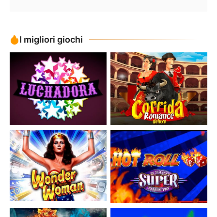
Istruzioni passo passo per creare un account
Come accedere a BetPremium per i giocatori italiani
Passaggi rapidi per accedere al tuo account
I migliori giochi
Risoluzione dei problemi di accesso
Selezione di giochi su BetPremium
A cosa giocare oggi
Bonus: giri gratuiti, cashback e tornei
Cashback settimanale
Come partecipare ai tornei e tenere traccia dei tuoi
punti
Come ottenere e utilizzare i codici promozionali
Per utilizzare un codice, segui questi semplici
passaggi
Ecco alcuni consigli utili che ti faranno risparmiare
tempo