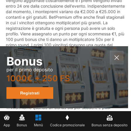
vengono aggiornate costantemente e i premi vengono inviati
entro 24 ore dalla conclusione dell'evento. Indipendentemente
dal momento, i montepremi variano da €2.000 a €25.000 in
contanti e giri gratuiti. BetPremium offre anche finali stagionali
in cui i vincitori ottengono moltiplicatori più grandi. La
registrazione è gratuita e ogni persona può avere un solo
profilo. Viene assegnato un punto per ogni scommessa €1, più
100 punti bonus che ti danno un moltiplicatore 50x per il
primo round. I primi 100 vincitori ricevono una quota del
montepremi. Non è necessario scommettere nuovamente
premi in denaro, ma i giri gratuiti sì. I giri gratuiti devono
Bonus
essere scommessi 10 volte e scadono dopo 48 ore.
per il primo deposito
Rompe i legami assegnando più punti al momento del
1000€ + 250 FS
raggiungimento più precoce. VPN, account multipli e l'utilizzo
di strumenti per aiutarti a giocare ti faranno espellere dal
gioco. Per prelevare facilmente, assicurati di essere chi dici di
Registrati
essere, di utilizzare un unico metodo di pagamento e di
attivare le impostazioni dei bonus solo quando ne hai bisogno.
Ti informiamo quando un bonus sta per scadere e puoi
annullare un'offerta in qualsiasi momento dalla pagina Saldo.
Per motivi tecnici o legali, BetPremium può modificare o
interrompere un'offerta, ma non ritiriamo mai i premi già
App
Bonus
Codice promozionale
Bonus senza deposito
Menù
offerti. Puoi giocare al tuo ritmo e impostare i tuoi limiti nel tuo