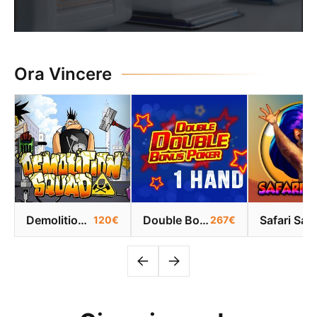
Ora Vincere
Demolition Squad
Double Bonus Poker 1 Hand
120€
267€