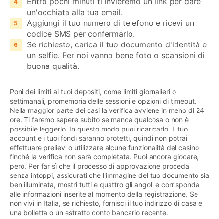
Entro pochi minuti ti invieremo un link per dare
un'occhiata alla tua email.
Aggiungi il tuo numero di telefono e ricevi un
codice SMS per confermarlo.
Se richiesto, carica il tuo documento d'identità e
un selfie. Per noi vanno bene foto o scansioni di
buona qualità.
Poni dei limiti ai tuoi depositi, come limiti giornalieri o
settimanali, promemoria delle sessioni e opzioni di timeout.
Nella maggior parte dei casi la verifica avviene in meno di 24
ore. Ti faremo sapere subito se manca qualcosa o non è
possibile leggerlo. In questo modo puoi ricaricarlo. Il tuo
account e i tuoi fondi saranno protetti, quindi non potrai
effettuare prelievi o utilizzare alcune funzionalità del casinò
finché la verifica non sarà completata. Puoi ancora giocare,
però. Per far sì che il processo di approvazione proceda
senza intoppi, assicurati che l'immagine del tuo documento sia
ben illuminata, mostri tutti e quattro gli angoli e corrisponda
alle informazioni inserite al momento della registrazione. Se
non vivi in Italia, se richiesto, fornisci il tuo indirizzo di casa e
una bolletta o un estratto conto bancario recente.